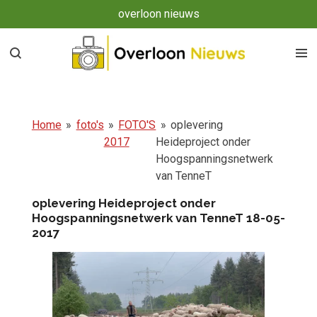
overloon nieuws
Ga
direct
naar
de
hoofdinhoud
Home
»
foto's
»
FOTO'S
»
oplevering
2017
Heideproject onder
Hoogspanningsnetwerk
van TenneT
oplevering Heideproject onder
Hoogspanningsnetwerk van TenneT 18-05-
2017