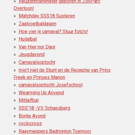
Reuzenmiereneter geboren in ZooParc
Overloon!
Matchday SSS18 Susteren
Zaalvoetbaldagen
Hoe vier jij carnaval? Stuur foto's!
Huilalbal
Van Hier nor Daor
Jeugdavond
Carnavalsoptocht
mis't niet de Stunt en de Receptie van Prins
Freek en Prinses Marjon
carnavalsoptocht Josefschool
Wearming Up Aovend
Mitlaifbal
SSS'18 -V.V. Schaesberg
Bonte Avond
cyclocross
Raaymeppers Badminton Toernooi