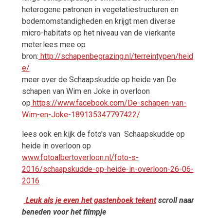
heterogene patronen in vegetatiestructuren en
bodemomstandigheden en krijgt men diverse
micro-habitats op het niveau van de vierkante
meter.lees mee op
bron:
http://schapenbegrazing.nl/terreintypen/heid
e/
meer over de Schaapskudde op heide van De
schapen van Wim en Joke in overloon
op
https://www.facebook.com/De-schapen-van-
Wim-en-Joke-189135347797422/
lees ook en kijk de foto's van
Schaapskudde op
heide in overloon op
www.fotoalbertoverloon.nl/foto-s-
2016/schaapskudde-op-heide-in-overloon-26-06-
2016
Leuk als je even het gastenboek tekent
scroll naar
beneden voor het filmpje