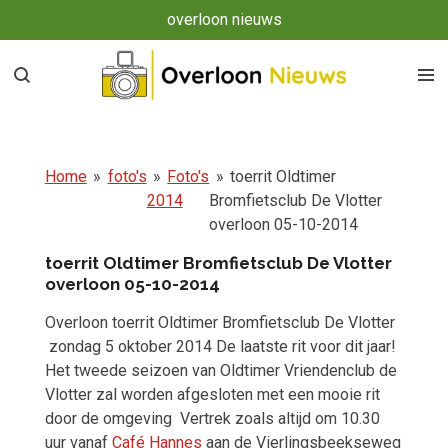
overloon nieuws
Ga
direct
naar
de
hoofdinhoud
Home
»
foto's
»
Foto's
»
toerrit Oldtimer
2014
Bromfietsclub De Vlotter
overloon 05-10-2014
toerrit Oldtimer Bromfietsclub De Vlotter
overloon 05-10-2014
Overloon toerrit Oldtimer Bromfietsclub De Vlotter
zondag 5 oktober 2014 De laatste rit voor dit jaar!
Het tweede seizoen van Oldtimer Vriendenclub de
Vlotter zal worden afgesloten met een mooie rit
door de omgeving Vertrek zoals altijd om 10.30
uur vanaf
Café Hannes
aan de Vierlingsbeekseweg