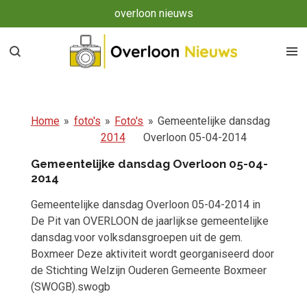
overloon nieuws
Ga
direct
naar
de
hoofdinhoud
Home
»
foto's
»
Foto's
»
Gemeentelijke dansdag
2014
Overloon 05-04-2014
Gemeentelijke dansdag Overloon 05-04-
2014
Gemeentelijke dansdag Overloon 05-04-2014 in
De Pit van OVERLOON de jaarlijkse gemeentelijke
dansdag.voor volksdansgroepen uit de gem.
Boxmeer Deze aktiviteit wordt georganiseerd door
de Stichting Welzijn Ouderen Gemeente Boxmeer
(SWOGB).swogb