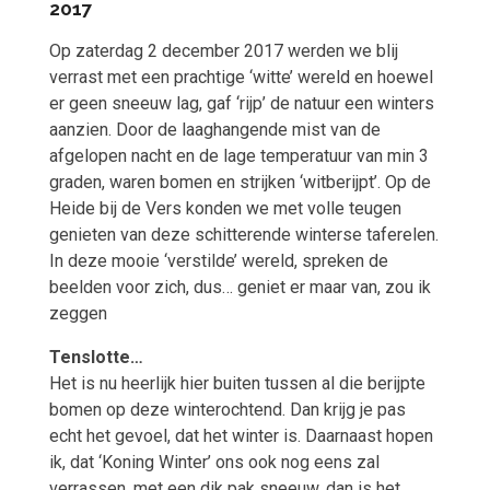
2017
Op zaterdag 2 december 2017 werden we blij
verrast met een prachtige ‘witte’ wereld en hoewel
er geen sneeuw lag, gaf ‘rijp’ de natuur een winters
aanzien. Door de laaghangende mist van de
afgelopen nacht en de lage temperatuur van min 3
graden, waren bomen en strijken ‘witberijpt’. Op de
Heide bij de Vers konden we met volle teugen
genieten van deze schitterende winterse taferelen.
In deze mooie ‘verstilde’ wereld, spreken de
beelden voor zich, dus… geniet er maar van, zou ik
zeggen
Tenslotte…
Het is nu heerlijk hier buiten tussen al die berijpte
bomen op deze winterochtend. Dan krijg je pas
echt het gevoel, dat het winter is. Daarnaast hopen
ik, dat ‘Koning Winter’ ons ook nog eens zal
verrassen, met een dik pak sneeuw, dan is het