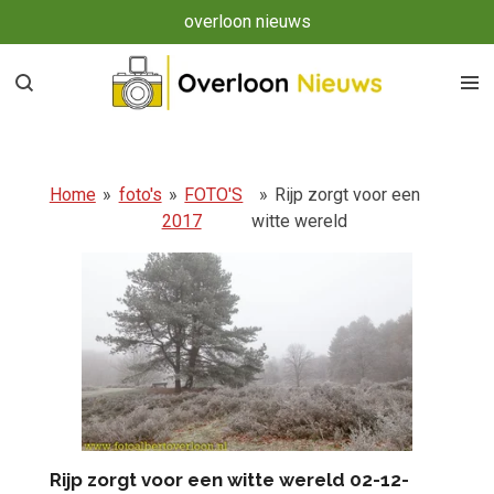
overloon nieuws
Ga
direct
naar
de
hoofdinhoud
Home
»
foto's
»
FOTO'S
»
Rijp zorgt voor een
2017
witte wereld
Rijp zorgt voor een witte wereld 02-12-