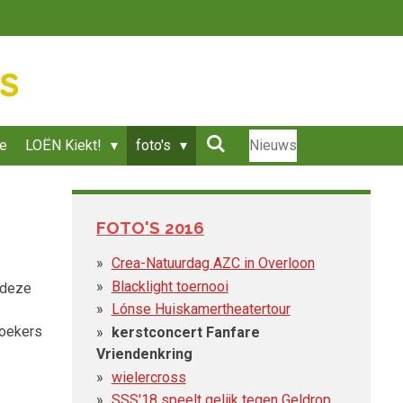
ie
LOËN Kiekt!
foto's
Nieuws
FOTO'S 2016
Crea-Natuurdag AZC in Overloon
Blacklight toernooi
n deze
Lónse Huiskamertheatertour
zoekers
kerstconcert Fanfare
Vriendenkring
wielercross
SSS'18 speelt gelijk tegen Geldrop