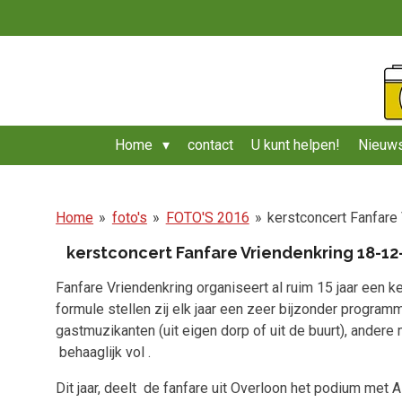
Ga
direct
naar
de
hoofdinhoud
Home
contact
U kunt helpen!
Nieuws
Home
»
foto's
»
FOTO'S 2016
»
kerstconcert Fanfare
kerstconcert Fanfare Vriendenkring 18-12
Fanfare Vriendenkring organiseert al ruim 15 jaar een k
formule stellen zij elk jaar een zeer bijzonder programm
gastmuzikanten (uit eigen dorp of uit de buurt), ander
behaaglijk vol .
Dit jaar, deelt de fanfare uit Overloon het podium met 