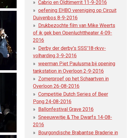
Cabrio en Oldtimerrit 11-9-2016
oefening EHBO vereniging op Circuit
Duivenbos 8-9-2016
Drukbezochte film van Mike Weerts
of ik gek ben Openluchttheater 4-09-
2016
Derby der derby's SSS'18-rkvv-
volharding 3-9-2016
weerman Piet Paulusma bij opening
tankstation in Overloon 2-9-2016
Zomerproef op het Schaartven in
Overloon 26-08-2016
Competitie Dutch Series of Beer
Pong 24-08-2016
Ballonfestival Grave 2016
Sneeuwwitje & The Dwarfs 14-08-
2016
Bourgondische Brabantse Braderie in