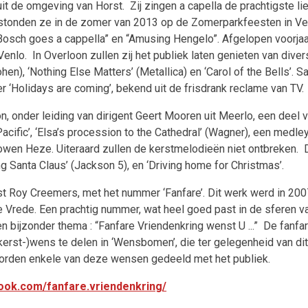
 de omgeving van Horst. Zij zingen a capella de prachtigste li
o stonden ze in de zomer van 2013 op de Zomerparkfeesten in Ve
Bosch goes a cappella” en “Amusing Hengelo”. Afgelopen voorjaa
lo. In Overloon zullen zij het publiek laten genieten van diver
en), ‘Nothing Else Matters’ (Metallica) en ‘Carol of the Bells’. 
‘Holidays are coming’, bekend uit de frisdrank reclame van TV.
, onder leiding van dirigent Geert Mooren uit Meerlo, een deel 
cific’, ‘Elsa’s procession to the Cathedral’ (Wagner), een medley
wen Heze. Uiteraard zullen de kerstmelodieën niet ontbreken. Di
anta Claus’ (Jackson 5), en ‘Driving home for Christmas’.
st Roy Creemers, met het nummer ‘Fanfare’. Dit werk werd in 200
e Vrede. Een prachtig nummer, wat heel goed past in de sferen v
n bijzonder thema : “Fanfare Vriendenkring wenst U ...” De fanfa
erst-)wens te delen in ‘Wensbomen’, die ter gelegenheid van di
t worden enkele van deze wensen gedeeld met het publiek.
ook.com/fanfare.vriendenkring/