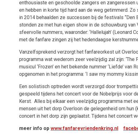
enthousiaste en geschoolde zangers en zangeressen uit
en hebben in korte tijd hard aan de weg getimmerd. Z
in 2014 behaalden ze successen bij de festivals “Den 
stonden ze met hun eigen show in de schouwburg van Ven
sfeervolle nummers, waaronder: ‘Hallelujah’ (Leonard Coh
met de fanfare zingen zij het hedendaagse kerstnummer 
Vanzelfsprekend verzorgt het fanfareorkest uit Overloon
programma wat wederom zeer veelzijdig zal zijn: ‘The Pa
musicul ‘Frozen’ en het bekende nummer ‘Liefde’ van Ro
opgenomen in het programma: ‘I saw my mommy kissing S
Een solistisch optreden wordt verzorgd door trompetti
gespeeld tijdens het concert voor de Nobelprijs voor d
Kerst. Alles bij elkaar een veelzijdig programma met ee
mensen uit het dorp Overloon de gelegenheid om hun (k
concert in het dorp zijn geplaatst. Tijdens het concer
meer info op
www.fanfarevriendenkring.nl
faceb