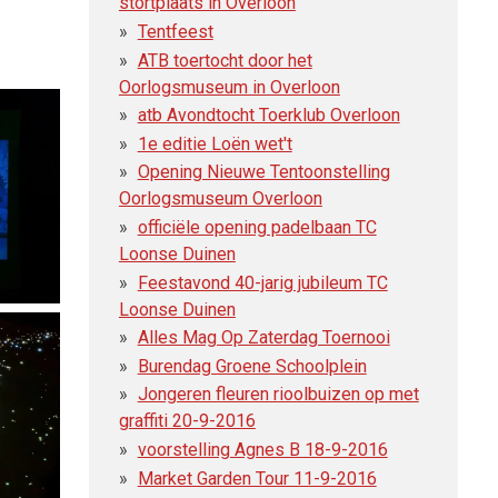
stortplaats in Overloon
Tentfeest
ATB toertocht door het
Oorlogsmuseum in Overloon
atb Avondtocht Toerklub Overloon
1e editie Loën wet't
Opening Nieuwe Tentoonstelling
Oorlogsmuseum Overloon
officiële opening padelbaan TC
Loonse Duinen
Feestavond 40-jarig jubileum TC
Loonse Duinen
Alles Mag Op Zaterdag Toernooi
Burendag Groene Schoolplein
Jongeren fleuren rioolbuizen op met
graffiti 20-9-2016
voorstelling Agnes B 18-9-2016
Market Garden Tour 11-9-2016