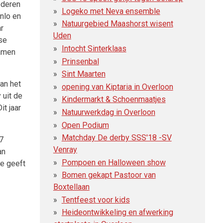
ederen
Logeko met Neva ensemble
nlo en
Natuurgebied Maashorst wisent
r
Uden
se
Intocht Sinterklaas
Samen
Prinsenbal
Sint Maarten
van het
opening van Kiptaria in Overloon
 uit de
Kindermarkt & Schoenmaatjes
t jaar
Natuurwerkdag in Overloon
Open Podium
Matchday De derby SSS'18 -SV
7
Venray
an
Pompoen en Halloween show
re geeft
Bomen gekapt Pastoor van
t
Boxtellaan
Tentfeest voor kids
Heideontwikkeling en afwerking