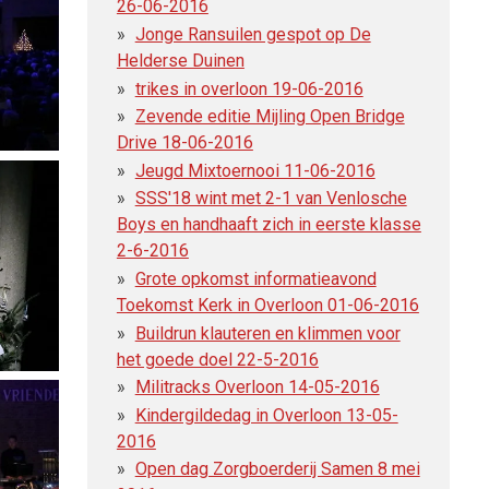
26-06-2016
Jonge Ransuilen gespot op De
Helderse Duinen
trikes in overloon 19-06-2016
Zevende editie Mijling Open Bridge
Drive 18-06-2016
Jeugd Mixtoernooi 11-06-2016
SSS'18 wint met 2-1 van Venlosche
Boys en handhaaft zich in eerste klasse
2-6-2016
Grote opkomst informatieavond
Toekomst Kerk in Overloon 01-06-2016
Buildrun klauteren en klimmen voor
het goede doel 22-5-2016
Militracks Overloon 14-05-2016
Kindergildedag in Overloon 13-05-
2016
Open dag Zorgboerderij Samen 8 mei