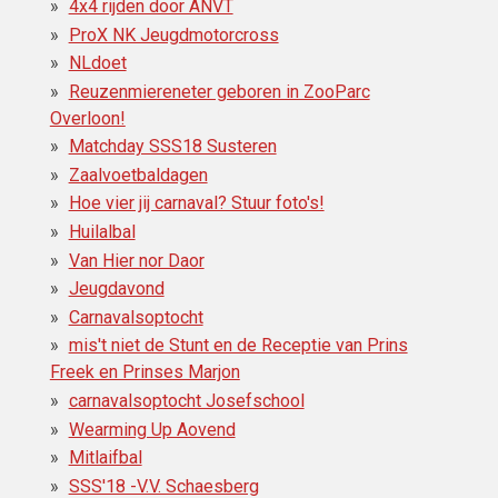
4x4 rijden door ANVT
ProX NK Jeugdmotorcross
NLdoet
Reuzenmiereneter geboren in ZooParc
Overloon!
Matchday SSS18 Susteren
Zaalvoetbaldagen
Hoe vier jij carnaval? Stuur foto's!
Huilalbal
Van Hier nor Daor
Jeugdavond
Carnavalsoptocht
mis't niet de Stunt en de Receptie van Prins
Freek en Prinses Marjon
carnavalsoptocht Josefschool
Wearming Up Aovend
Mitlaifbal
SSS'18 -V.V. Schaesberg