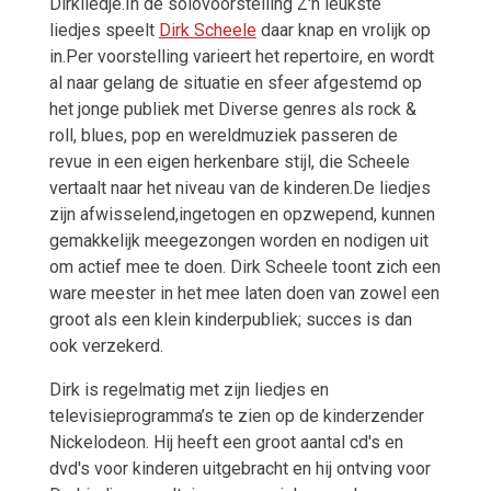
Dirkliedje.In de solovoorstelling Z'n leukste
liedjes speelt
Dirk Scheele
daar knap en vrolijk op
in.Per voorstelling varieert het repertoire, en wordt
al naar gelang de situatie en sfeer afgestemd op
het jonge publiek met Diverse genres als rock &
roll, blues, pop en wereldmuziek passeren de
revue in een eigen herkenbare stijl, die Scheele
vertaalt naar het niveau van de kinderen.De liedjes
zijn afwisselend,ingetogen en opzwepend, kunnen
gemakkelijk meegezongen worden en nodigen uit
om actief mee te doen. Dirk Scheele toont zich een
ware meester in het mee laten doen van zowel een
groot als een klein kinderpubliek; succes is dan
ook verzekerd.
Dirk is regelmatig met zijn liedjes en
televisieprogramma’s te zien op de kinderzender
Nickelodeon. Hij heeft een groot aantal cd's en
dvd's voor kinderen uitgebracht en hij ontving voor