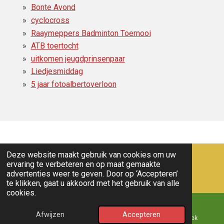
Bonte Avond
cyclocross
Raaymeppers Badminton Toernooi
ATB toertocht
uitkomen jeugdprinsenpaar
Liedjesmiddag
5 jaar fotoalbertoverloon
Deze website maakt gebruik van cookies om uw
ervaring te verbeteren en op maat gemaakte
advertenties weer te geven. Door op ‘Accepteren’
te klikken, gaat u akkoord met het gebruik van alle
cookies.
Nieuws
© 2011 - 2026 overloon nieuws
Afwijzen
Accepteren
E-mailadres
Kaart
Facebook