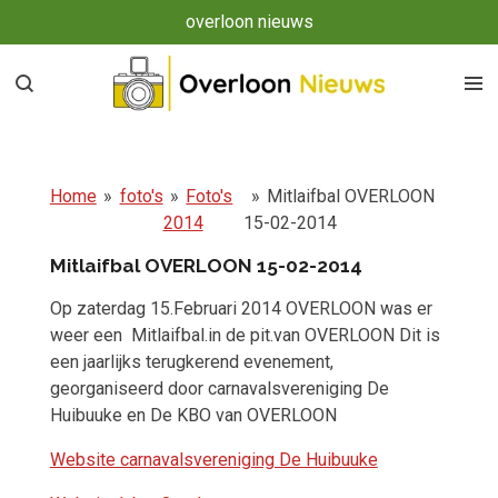
overloon nieuws
Ga
direct
naar
de
hoofdinhoud
Home
»
foto's
»
Foto's
»
Mitlaifbal OVERLOON
2014
15-02-2014
Mitlaifbal OVERLOON 15-02-2014
Op zaterdag 15.Februari 2014 OVERLOON was er
weer een Mitlaifbal.in de pit.van OVERLOON Dit is
een jaarlijks terugkerend evenement,
georganiseerd door carnavalsvereniging De
Huibuuke en De KBO van OVERLOON
Website carnavalsvereniging De Huibuuke