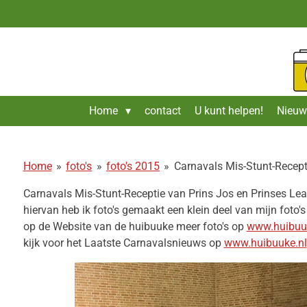
Ga
direct
naar
de
hoofdinhoud
Home
contact
U kunt helpen!
Nieuw
Home
»
foto's
»
foto's 2015
»
Carnavals Mis-Stunt-Recept
Carnavals Mis-Stunt-Receptie van Prins Jos en Prinses Le
hiervan heb ik foto's gemaakt een klein deel van mijn foto's
op de Website van de huibuuke meer foto's op
www.huibuuk
kijk voor het Laatste Carnavalsnieuws op
www.huibuuke.nl