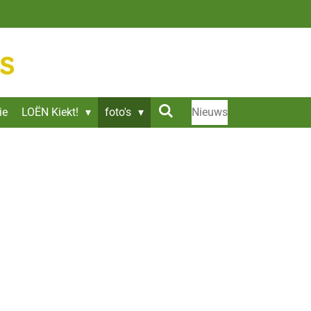
ie
LOËN Kiekt!
foto's
Nieuws