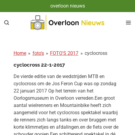
overloon nieuws
Ga
direct
naar
de
hoofdinhoud
Home
»
foto's
»
FOTO'S 2017
»
cyclocross
cyclocross 22-1-2017
De vierde editie van de wedstrijden MTB en
cyclocross om de Jos Feron Cup was op zondag
22 januari 2017 Op het terrein van het
Oorlogsmuseum in Overloon verreden.Een groot
aantal wielrenners en Mountainbike heeft zich
aangemeld voor het cyclocross spektakel waarbij
de renners zich langs tanks en over bruggen met
korte klimmetjes en afdalingen.en de fiets over de
schouder gooien.Een schitterend spektakel in dé