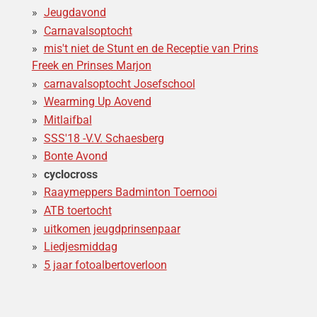
Jeugdavond
Carnavalsoptocht
mis't niet de Stunt en de Receptie van Prins
Freek en Prinses Marjon
carnavalsoptocht Josefschool
Wearming Up Aovend
Mitlaifbal
SSS'18 -V.V. Schaesberg
Bonte Avond
cyclocross
Raaymeppers Badminton Toernooi
ATB toertocht
uitkomen jeugdprinsenpaar
Liedjesmiddag
5 jaar fotoalbertoverloon