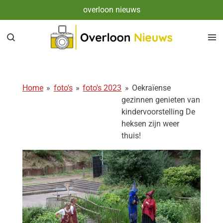
overloon nieuws
Ga
direct
naar
de
hoofdinhoud
Home
»
foto's
»
foto's 2023
»
Oekraïense
gezinnen genieten van
kindervoorstelling De
heksen zijn weer
thuis!