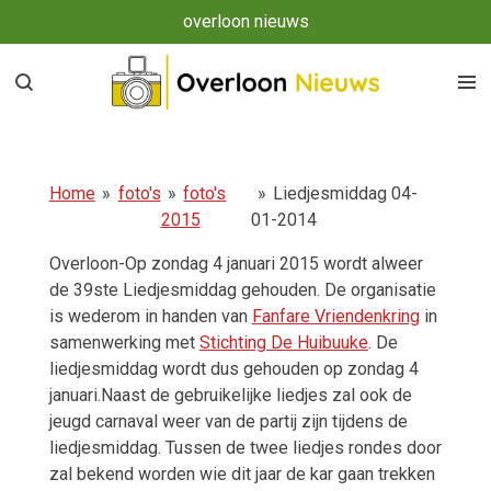
overloon nieuws
Ga
direct
naar
de
hoofdinhoud
Home
»
foto's
»
foto's
»
Liedjesmiddag 04-
2015
01-2014
Overloon-Op zondag 4 januari 2015 wordt alweer
de 39ste Liedjesmiddag gehouden. De organisatie
is wederom in handen van
Fanfare Vriendenkring
in
samenwerking met
Stichting De Huibuuke
. De
liedjesmiddag wordt dus gehouden op zondag 4
januari.Naast de gebruikelijke liedjes zal ook de
jeugd carnaval weer van de partij zijn tijdens de
liedjesmiddag. Tussen de twee liedjes rondes door
zal bekend worden wie dit jaar de kar gaan trekken