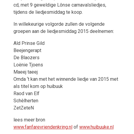
cd, met 9 geweldige Lônse carnavalsliedjes,
tijdens de liedjesmiddag te koop.
In willekeurige volgorde zullen de volgende
groepen aan de liedjesmiddag 2015 deelnemen:
Ald Prinse Gild
Beejengerapt
De Blaozers
Loënie Tjoens
Maeej taeej
Omda ‘t kan met het winnende liedje van 2015 met
als titel kom op huibuuk
Raod van Elf
Schèlherten
ZetZeteN
lees meer bron
www.fanfarevriendenkring.nl
of
www.huibuuke.nl