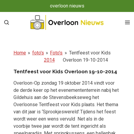
overloon nieuws
Ga
direct
naar
de
hoofdinhoud
Home
»
foto's
»
Foto's
»
Tentfeest voor Kids
2014
Overloon 19-10-2014
Tentfeest voor Kids Overloon 19-10-2014
Overloon-Op zondag 19 oktober 2014 vindt voor
de derde keer op het evenemententerrein nabij het
Gildehuis aan de Stevensbeekseweg het
Overloonse Tentfeest voor Kids plaats. Het thema
van dit jaar is ‘Sprookjeswereld’.Tijdens het feest
wordt weer een wens vervuld Net als in de
voorbije twee jaar wordt de tent ingericht als
speelparadijs. Met springkussens, een ballenbak,