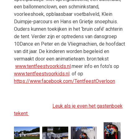
een ballonnenclown, een schminkstand,
voorleeshoek, opblaasbaar voetbalveld, Klein
Duimpje-parcours en Hans en Grietje snoephuis.
Ouders kunnen toekijken in het ‘bruin café’ achterin
de tent. Verder zijn er optredens van dansgroep
10Dance en Peter en de Vliegmachien, de hoofdact
van dit jaar. De kinderen worden begeleid en
vermaakt door een animatieteam. bron:tekst
www.tentfeestvoorkids.nl
.meer info en foto's op
www.tentfeestvoorkids.nl
. of op
https://www.facebook.com/TentfeestOverloon
Leuk als je even het gastenboek
tekent