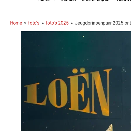
Home
»
foto's
»
foto's 2025
»
Jeugdprinsenpaar 2025 ont