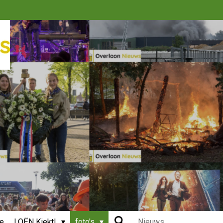
ie
LOËN Kiekt!
foto's
Nieuws