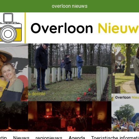
overloon nieuws
tip
Nieuws
regionieuws
Agenda
Toeristische informat