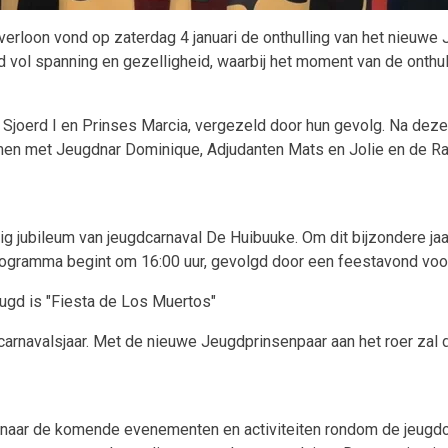
erloon vond op zaterdag 4 januari de onthulling van het nieuwe 
vol spanning en gezelligheid, waarbij het moment van de onthul
Sjoerd I en Prinses Marcia, vergezeld door hun gevolg. Na dez
n met Jeugdnar Dominique, Adjudanten Mats en Jolie en de Raa
ig jubileum van jeugdcarnaval De Huibuuke. Om dit bijzondere jaa
rprogramma begint om 16:00 uur, gevolgd door een feestavond voor
eugd is "Fiesta de Los Muertos"
carnavalsjaar. Met de nieuwe Jeugdprinsenpaar aan het roer zal 
t naar de komende evenementen en activiteiten rondom de jeugdc