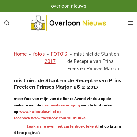
overloon nieuws
Ga
direct
naar
de
hoofdinhoud
Home
»
foto's
»
FOTO'S
»
mis't niet de Stunt en
2017
de Receptie van Prins
Freek en Prinses Marjon
mis't niet de Stunt en de Receptie van Prins
Freek en Prinses Marjon 26-2-2017
meer foto van mijn van de Bonte Avond vindt u op de
website van de
Carnavalsvereniging
van de huibuuke
op
www.huibuuke.nl
of op
facebook
www.facebook.com/huibuuke
Leuk als je even het gastenboek tekent
let op Er zijn
4 foto pagina's