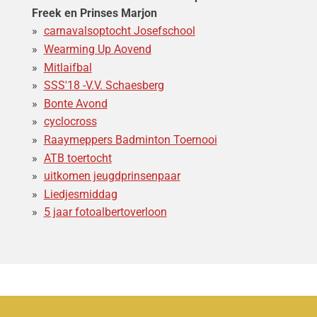
Freek en Prinses Marjon
carnavalsoptocht Josefschool
Wearming Up Aovend
Mitlaifbal
SSS'18 -V.V. Schaesberg
Bonte Avond
cyclocross
Raaymeppers Badminton Toernooi
ATB toertocht
uitkomen jeugdprinsenpaar
Liedjesmiddag
5 jaar fotoalbertoverloon