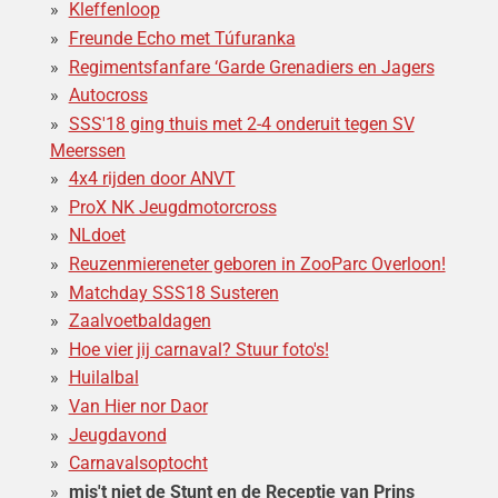
Kleffenloop
Freunde Echo met Túfuranka
Regimentsfanfare ‘Garde Grenadiers en Jagers
Autocross
SSS'18 ging thuis met 2-4 onderuit tegen SV
Meerssen
4x4 rijden door ANVT
ProX NK Jeugdmotorcross
NLdoet
Reuzenmiereneter geboren in ZooParc Overloon!
Matchday SSS18 Susteren
Zaalvoetbaldagen
Hoe vier jij carnaval? Stuur foto's!
Huilalbal
Van Hier nor Daor
Jeugdavond
Carnavalsoptocht
mis't niet de Stunt en de Receptie van Prins