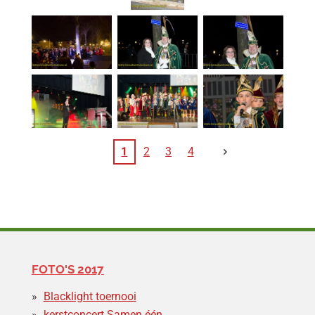
1
2
3
4
FOTO'S 2017
Blacklight toernooi
kerstconcert Samen één