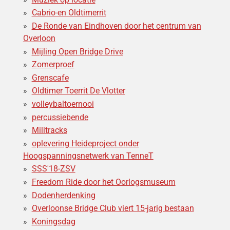
Cabrio-en Oldtimerrit
De Ronde van Eindhoven door het centrum van
Overloon
Mijling Open Bridge Drive
Zomerproef
Grenscafe
Oldtimer Toerrit De Vlotter
volleybaltoernooi
percussiebende
Militracks
oplevering Heideproject onder
Hoogspanningsnetwerk van TenneT
SSS'18-ZSV
Freedom Ride door het Oorlogsmuseum
Dodenherdenking
Overloonse Bridge Club viert 15-jarig bestaan
Koningsdag