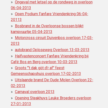
Ongeval met letsel op de rondweg in overloon
06-04-2013
Open Podium Fanfare Vriendenkring 06-04-
20113
Bosbrand in de Overloonse bossen blijkt
kampvuurtje 05-04-2013
Motorcross circuit Duivenbos overloon 17-03-
2013
autobrand Oploseweg Overloon 13-03-2013
Halfvastenconcert Fanfare Vriendenkring bij
Café Bos en Berg overloon 10-03-2013
Groots "‘t dak göt d’r af" feest
Gemeenschapshuis overloon 17-02-2013
Uitslaande brand De Oude Molen Overloon 22-
02-2013
Carnaval overloon 2013
Opening Steakhuys Leuke Broeders overloon
27-01-2013