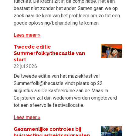
functies. De kracht zit in de combinatie. Het één
bestaat niet zonder het ander. Samen gaan we op
zoek naar de kern van het probleem om zo tot een
goede oplossing/behandeling te komen.
Lees meer »
Tweede editie
Summerfolk@thecastle van
start
22 jul 2026
De tweede editie van het muziekfestival
Summerfolk@thecastle vindt plaats op 22
augustus a.s.De kasteelruïne aan de Maas in
Geijsteren zal dan wederom worden omgetoverd
tot een sfeervolle festivallocatie.
Lees meer »
Gezamenlijke controles bij
huisvesting arbeidsmigranten