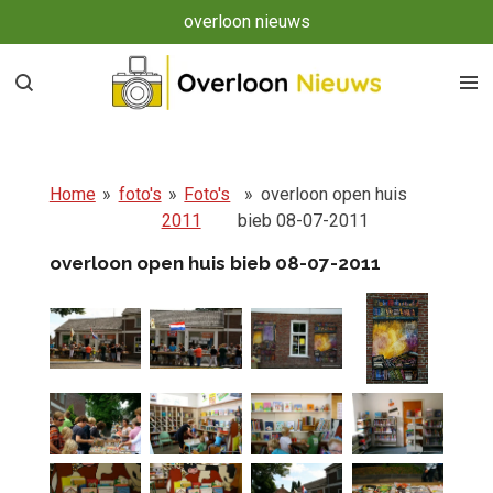
overloon nieuws
Ga
direct
naar
de
hoofdinhoud
Home
»
foto's
»
Foto's
»
overloon open huis
2011
bieb 08-07-2011
overloon open huis bieb 08-07-2011