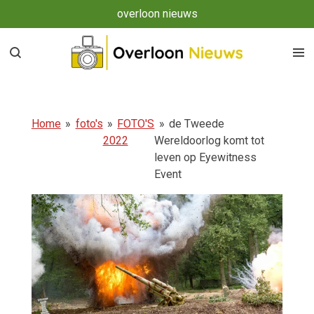
overloon nieuws
Ga
direct
naar
de
hoofdinhoud
Home
»
foto's
»
FOTO'S
»
de Tweede
2022
Wereldoorlog komt tot
leven op Eyewitness
Event