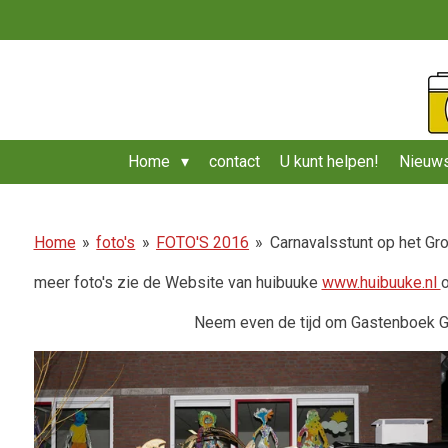
Ga
direct
naar
de
hoofdinhoud
Home
contact
U kunt helpen!
Nieuws
Home
»
foto's
»
FOTO'S 2016
»
Carnavalsstunt op het Gr
meer foto's zie de Website van huibuuke
www.huibuuke.nl
Neem even de tijd om Gastenboek 