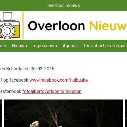
overloon nieuws
tip
Nieuws
regionieuws
Agenda
Toeristische informat
oen Schoolplein 06-02-2016
of op facebook
www.facebook.com/huibuuke
Gastenboek
fotoalbertoverloon te tekenen.