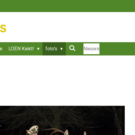
ie
LOËN Kiekt!
foto's
Nieuws