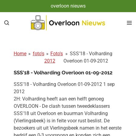
overloon nieuws
Ga
direct
naar
de
hoofdinhoud
Home
»
foto's
»
Foto's
»
SSS'18 - Volharding
2012
Overloon 01-09-2012
SSS'18 - Volharding Overloon 01-09-2012
SSS'18 - Volharding Overloon 01-09-2012 1 sep
2012
2H: Volharding heeft aan een helft genoeg
OVERLOON - De clash tussen tweedeklassers
SSS'18 uit Overloon en buurman Volharding
(Vierlingsbeek) is in feite voor rust beslist. De
bezoekers uit uit Vierlingsbeek namen in het eerste
bedrijf een 0-3 voorspong en konden zich een