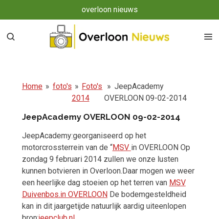
overloon nieuws
Ga
direct
naar
de
hoofdinhoud
Home
»
foto's
»
Foto's
»
JeepAcademy
2014
OVERLOON 09-02-2014
JeepAcademy OVERLOON 09-02-2014
JeepAcademy:georganiseerd op het
motorcrossterrein van de “
MSV
in OVERLOON Op
zondag 9 februari 2014 zullen we onze lusten
kunnen botvieren in Overloon.Daar mogen we weer
een heerlijke dag stoeien op het terren van
MSV
Duivenbos.in OVERLOON
De bodemgesteldheid
kan in dit jaargetijde natuurlijk aardig uiteenlopen
bron:
jeepclub.nl