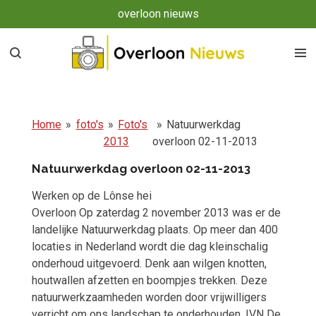
overloon nieuws
Ga
direct
naar
de
hoofdinhoud
Home
»
foto's
»
Foto's
»
Natuurwerkdag
2013
overloon 02-11-2013
Natuurwerkdag overloon 02-11-2013
Werken op de Lônse hei
Overloon Op zaterdag 2 november 2013 was er de
landelijke Natuurwerkdag plaats. Op meer dan 400
locaties in Nederland wordt die dag kleinschalig
onderhoud uitgevoerd. Denk aan wilgen knotten,
houtwallen afzetten en boompjes trekken. Deze
natuurwerkzaamheden worden door vrijwilligers
verricht om ons landschap te onderhouden. IVN De