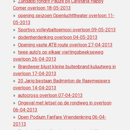
Zundapp rondrit Pauze bij Cafetaria Happy
Corner overloon 18-05-2013
opening seizoen Openluchttheater overloon 11-
05-2013
Sportivo volleybaltoernooi overloon 09-05-2013
dodenherdenking overloon 04-05-2013
Opening vaste ATB route overloon 27-04-2013
twee auto's op elkaar vierlingsbeekseweg
overloon 26-04-2013
Brandweer blust kleine buitenbrand kuluutweg in
overloon 17-04-2013
20 Jarig bestaan Badminton de Raaymeppers
overloon 14-04-2013
autocross overloon 07-04-2013
Ongeval met letsel op de rondweg in overloon
06-04-2013
Open Podium Fanfare Vriendenkring 06-04-
20113