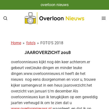
overloon nieuws
Ga
direct
naar
de
hoofdinhoud
Home
»
foto's
»
FOTO'S 2018
JAAROVERZICHT 2018
overloonnieuws kijkt nog één keer achterom.er
gebeurt veel,leuke dingen en minder leuke
dingen.www.overloonnieuws.nl heeft de het
nieuws
nog eens doorgenomen en voor u, trouwe
kijker samengevat in een heus jaaroverzicht.het
overzicht van januari t/m december Als
overloonnieuws kan ik terugkijken op een geweldig
jaar!en verheugd ik om te zien dat u
www.overloonnieuws.nl
waardeert, en dat ik op