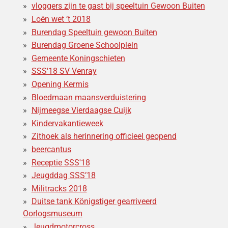
vloggers zijn te gast bij speeltuin Gewoon Buiten
Loën wet ’t 2018
Burendag Speeltuin gewoon Buiten
Burendag Groene Schoolplein
Gemeente Koningschieten
SSS'18 SV Venray
Opening Kermis
Bloedmaan maansverduistering
Nijmeegse Vierdaagse Cuijk
Kindervakantieweek
Zithoek als herinnering officieel geopend
beercantus
Receptie SSS'18
Jeugddag SSS’18
Militracks 2018
Duitse tank Königstiger gearriveerd
Oorlogsmuseum
Jeugdmotorcross