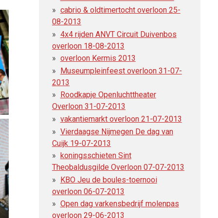
cabrio & oldtimertocht overloon 25-
08-2013
4x4 rijden ANVT Circuit Duivenbos
overloon 18-08-2013
overloon Kermis 2013
Museumpleinfeest overloon 31-07-
2013
Roodkapje Openluchttheater
Overloon 31-07-2013
vakantiemarkt overloon 21-07-2013
Vierdaagse Nijmegen De dag van
Cuijk 19-07-2013
koningsschieten Sint
Theobaldusgilde Overloon 07-07-2013
KBO Jeu de boules-toernooi
overloon 06-07-2013
Open dag varkensbedrijf molenpas
overloon 29-06-2013