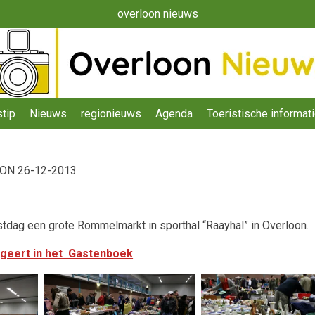
overloon nieuws
tip
Nieuws
regionieuws
Agenda
Toeristische informat
ON 26-12-2013
dag een grote Rommelmarkt in sporthal “Raayhal” in Overloon.
ageert in het Gastenboek