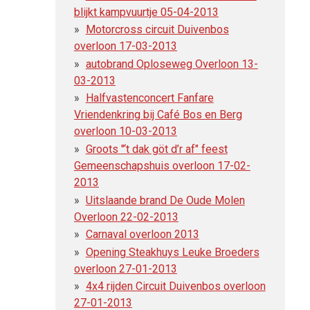
blijkt kampvuurtje 05-04-2013
Motorcross circuit Duivenbos
overloon 17-03-2013
autobrand Oploseweg Overloon 13-
03-2013
Halfvastenconcert Fanfare
Vriendenkring bij Café Bos en Berg
overloon 10-03-2013
Groots "‘t dak göt d’r af" feest
Gemeenschapshuis overloon 17-02-
2013
Uitslaande brand De Oude Molen
Overloon 22-02-2013
Carnaval overloon 2013
Opening Steakhuys Leuke Broeders
overloon 27-01-2013
4x4 rijden Circuit Duivenbos overloon
27-01-2013