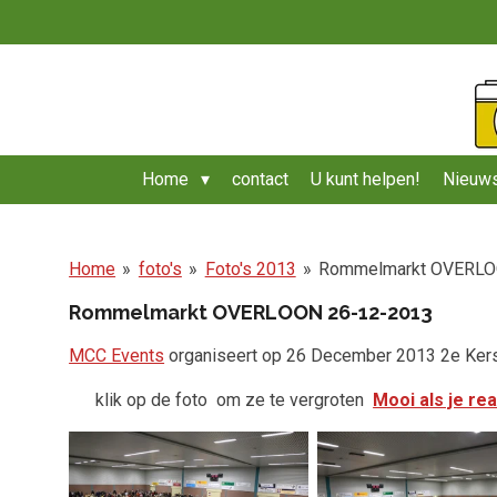
Ga
direct
naar
de
hoofdinhoud
Home
contact
U kunt helpen!
Nieuws
Home
»
foto's
»
Foto's 2013
»
Rommelmarkt OVERLO
Rommelmarkt OVERLOON 26-12-2013
MCC Events
organiseert op 26 December 2013 2e Kerst
klik op de foto
om ze te vergroten
Mooi als je re