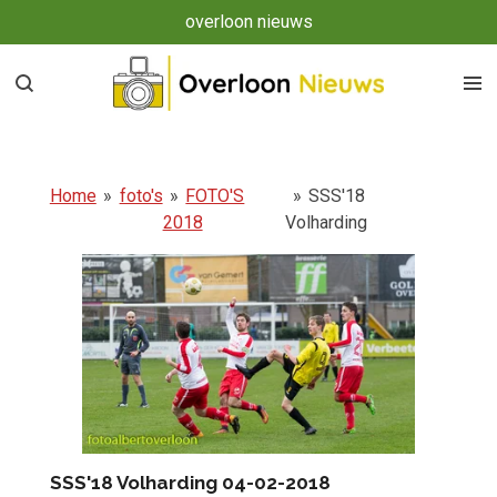
overloon nieuws
Ga
direct
naar
de
hoofdinhoud
Home
»
foto's
»
FOTO'S
»
SSS'18
2018
Volharding
SSS'18 Volharding 04-02-2018