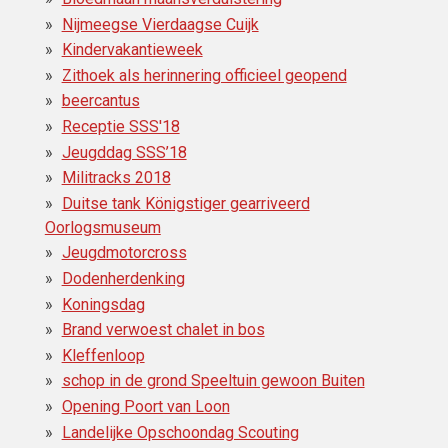
Nijmeegse Vierdaagse Cuijk
Kindervakantieweek
Zithoek als herinnering officieel geopend
beercantus
Receptie SSS'18
Jeugddag SSS’18
Militracks 2018
Duitse tank Königstiger gearriveerd
Oorlogsmuseum
Jeugdmotorcross
Dodenherdenking
Koningsdag
Brand verwoest chalet in bos
Kleffenloop
schop in de grond Speeltuin gewoon Buiten
Opening Poort van Loon
Landelijke Opschoondag Scouting