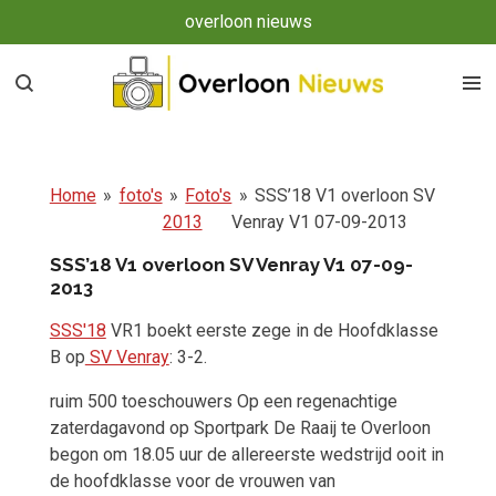
overloon nieuws
Ga
direct
naar
de
hoofdinhoud
Home
»
foto's
»
Foto's
»
SSS’18 V1 overloon SV
2013
Venray V1 07-09-2013
SSS’18 V1 overloon SV Venray V1 07-09-
2013
SSS'18
VR1 boekt eerste zege in de Hoofdklasse
B op
SV Venray
: 3-2.
ruim 500 toeschouwers Op een regenachtige
zaterdagavond op Sportpark De Raaij te Overloon
begon om 18.05 uur de allereerste wedstrijd ooit in
de hoofdklasse voor de vrouwen van