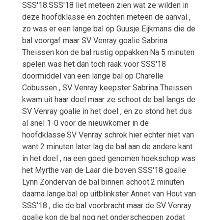
SSS'18.SSS'18 liet meteen zien wat ze wilden in
deze hoofdklasse en zochten meteen de aanval ,
zo was er een lange bal op Guusje Eijkmans die de
bal voorgaf maar SV Venray goalie Sabrina
Theissen kon de bal rustig oppakken.Na 5 minuten
spelen was het dan toch raak voor SSS'18
doormiddel van een lange bal op Charelle
Cobussen , SV Venray keepster Sabrina Theissen
kwam uit haar doel maar ze schoot de bal langs de
SV Venray goalie in het doel , en zo stond het dus
al snel 1-0 voor de nieuwkomer in de
hoofdklasse.SV Venray schrok hier echter niet van
want 2 minuten later lag de bal aan de andere kant
in het doel , na een goed genomen hoekschop was
het Myrthe van de Laar die boven SSS'18 goalie
Lynn Zondervan de bal binnen schoot.2 minuten
daarna lange bal op uitblinkster Annet van Hout van
SSS'18 , die de bal voorbracht maar de SV Venray
goalie kon de bal nog net onderscheppen zodat