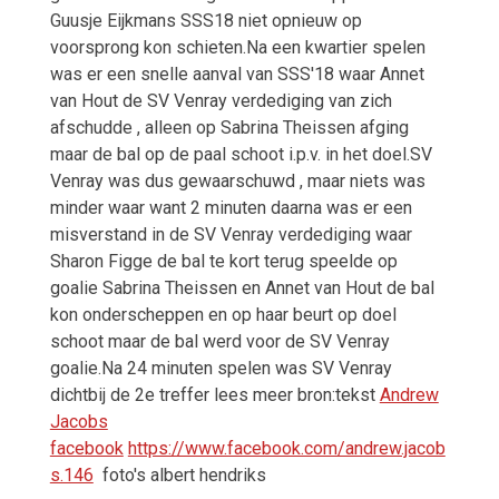
Guusje Eijkmans SSS18 niet opnieuw op
voorsprong kon schieten.Na een kwartier spelen
was er een snelle aanval van SSS'18 waar Annet
van Hout de SV Venray verdediging van zich
afschudde , alleen op Sabrina Theissen afging
maar de bal op de paal schoot i.p.v. in het doel.SV
Venray was dus gewaarschuwd , maar niets was
minder waar want 2 minuten daarna was er een
misverstand in de SV Venray verdediging waar
Sharon Figge de bal te kort terug speelde op
goalie Sabrina Theissen en Annet van Hout de bal
kon onderscheppen en op haar beurt op doel
schoot maar de bal werd voor de SV Venray
goalie.Na 24 minuten spelen was SV Venray
dichtbij de 2e treffer lees meer bron:tekst
Andrew
Jacobs
facebook
https://www.facebook.com/andrew.jacob
s.146
foto's albert hendriks