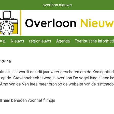
overloon nieuws
tip
Nieuws
regionieuws
Agenda
Toeristische informat
7-2015
k jaar wordt ook dit jaar weer geschoten om de Koningstitel.het
5 op de Stevensebeekseweg in overloon De vogel hing al een hal
an Arno van de Ven lees meer bron.op de website van de sinttheo
ll naar beneden voor het filmpje