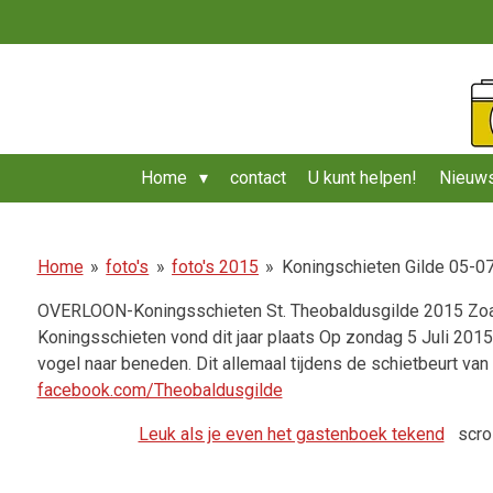
Ga
direct
naar
de
hoofdinhoud
Home
contact
U kunt helpen!
Nieuws
Home
»
foto's
»
foto's 2015
»
Koningschieten Gilde 05-0
OVERLOON-Koningsschieten St. Theobaldusgilde 2015 Zoals el
Koningsschieten vond dit jaar plaats Op zondag 5 Juli 201
vogel naar beneden. Dit allemaal tijdens de schietbeurt v
facebook.com/Theobaldusgilde
Leuk als je even het gastenboek tekend
scro