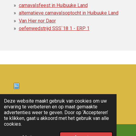
carnavalsfeest in Huibuuke Land
alternatieve carnavalsoptocht in Huibuuke Land
Van Hier nor Daor
oefenwedstrijd SSS`18 1 - ERP 1
Nieuws
Deze website maakt gebruik van cookies om uw
ervaring te verbeteren en op maat gemaakte
© 2011 - 2026 overloon nieuws
advertenties weer te geven. Door op ‘Accepteren’
te klikken, gaat u akkoord met het gebruik van alle
cookies.