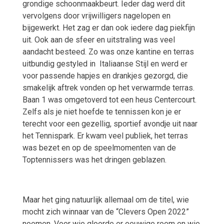
grondige schoonmaakbeurt. Ieder dag werd dit
vervolgens door vrijwilligers nagelopen en
bijgewerkt. Het zag er dan ook iedere dag piekfijn
uit. Ook aan de sfeer en uitstraling was veel
aandacht besteed. Zo was onze kantine en terras
uitbundig gestyled in
Italiaanse Stijl en werd er
voor passende hapjes en drankjes gezorgd, die
smakelijk aftrek vonden op het verwarmde terras.
Baan 1 was omgetoverd tot een heus Centercourt.
Zelfs als je niet hoefde te tennissen kon je er
terecht voor een gezellig, sportief avondje uit naar
het Tennispark. Er kwam veel publiek, het terras
was bezet en op de speelmomenten van de
Toptennissers was het dringen geblazen.
Maar het ging natuurlijk allemaal om de titel, wie
mocht zich winnaar van de “Clevers Open 2022”
noemen. Voor wie gloorde er eeuwige roem en wie