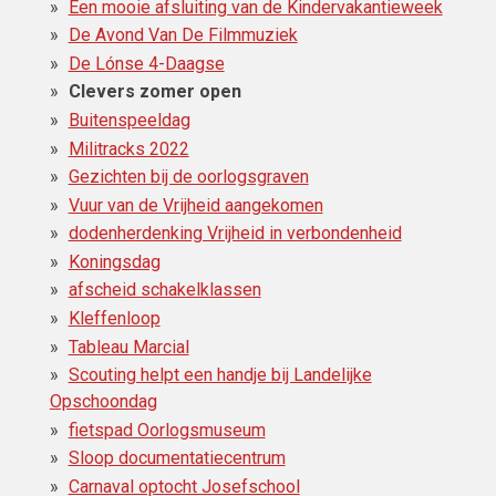
Een mooie afsluiting van de Kindervakantieweek
De Avond Van De Filmmuziek
De Lónse 4-Daagse
Clevers zomer open
Buitenspeeldag
Militracks 2022
Gezichten bij de oorlogsgraven
Vuur van de Vrijheid aangekomen
dodenherdenking Vrijheid in verbondenheid
Koningsdag
afscheid schakelklassen
Kleffenloop
Tableau Marcial
Scouting helpt een handje bij Landelijke
Opschoondag
fietspad Oorlogsmuseum
Sloop documentatiecentrum
Carnaval optocht Josefschool