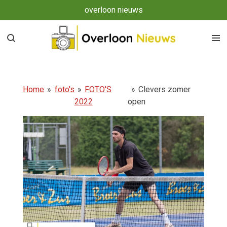
overloon nieuws
Ga
direct
naar
de
hoofdinhoud
Home
»
foto's
»
FOTO'S
»
Clevers zomer
2022
open