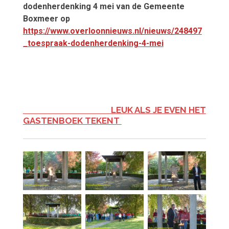
dodenherdenking 4 mei van de Gemeente
Boxmeer op
https://www.overloonnieuws.nl/nieuws/248497
_toespraak-dodenherdenking-4-mei
LEUK ALS JE EVEN HET
GASTENBOEK TEKENT