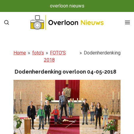
overloon nieuws
Ga
direct
naar
de
hoofdinhoud
Home
»
foto's
»
FOTO'S
»
Dodenherdenking
2018
Dodenherdenking overloon 04-05-2018