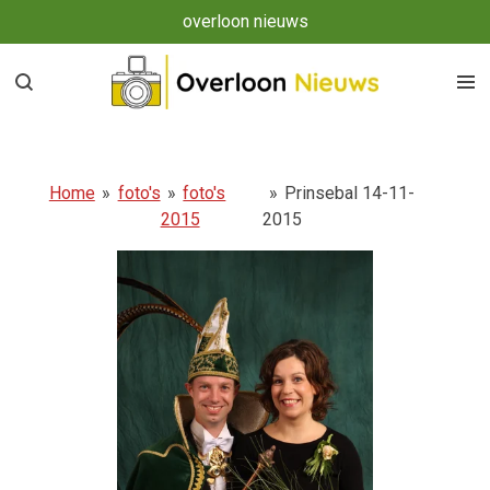
overloon nieuws
Ga
direct
naar
de
hoofdinhoud
Home
»
foto's
»
foto's
»
Prinsebal 14-11-
2015
2015