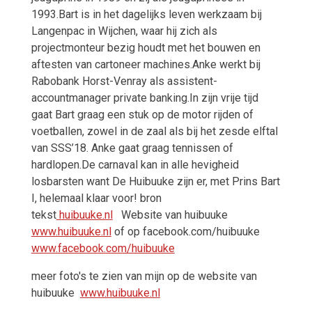
1993.Bart is in het dagelijks leven werkzaam bij
Langenpac in Wijchen, waar hij zich als
projectmonteur bezig houdt met het bouwen en
aftesten van cartoneer machines.Anke werkt bij
Rabobank Horst-Venray als assistent-
accountmanager private banking.In zijn vrije tijd
gaat Bart graag een stuk op de motor rijden of
voetballen, zowel in de zaal als bij het zesde elftal
van SSS’18. Anke gaat graag tennissen of
hardlopen.De carnaval kan in alle hevigheid
losbarsten want De Huibuuke zijn er, met Prins Bart
I, helemaal klaar voor! bron
tekst
huibuuke.nl
Website van huibuuke
www.huibuuke.nl
of op facebook.com/huibuuke
www.facebook.com/huibuuke
meer foto's te zien van mijn op de website van
huibuuke
www.huibuuke.nl