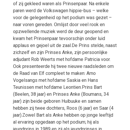
of zij gekleed waren als Prinsenpaar. Na enkele
paren werd de Volkswagen hippie-bus – welke
voor de gelegenheid op het podium was gezet –
naar voren gereden. Omlijst door veel rook en
opzwellende muziek werd de deur geopend en
kwam het Prinsenpaar tevoorschijn onder luid
applaus en gejoel uit de zaal.De Prins stelde, naast
zichzelf en zijn Prinses Anke, zijn persoonlijke
adjudant Rob Weerts met hofdame Patricia voor.
Ook presenteerde hij twee nieuwe raadsleden om
de Raad van Elf compleet te maken: Arno
Vogelsangs met hofdame Saskia en Hans
Teunissen met hofdame Leontien.Prins Bart
(Beelen, 38 jaar) en Prinses Anke (Boumans, 34
jaar) zijn beide geboren Huibuuke en samen
hebben zij twee dochters, Roos (6 jaar) en Saar (4
jaar).Zowel Bart als Anke hebben op jonge leeftijd
al ervaring opgedaan op het podium; hij als
jeugdprins in 1989 en zij als jeugdprinses in