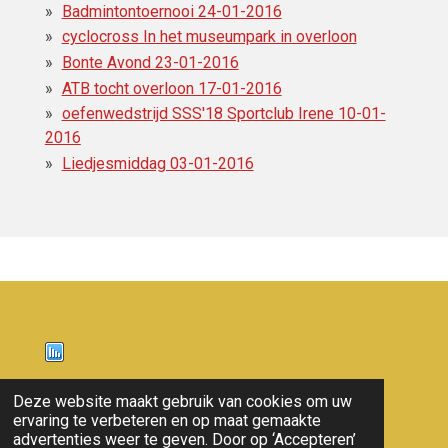
Badmintontoernooi 24-01-2016
cyclocross In het museumpark in overloon
Bonte Avond 23-01-2016
ATB tocht overloon 17-01-2016
oefenwedstrijd SSS'18 Sportclub Irene 10-01-
2016
Liedjesmiddag 03-01-2016
Nieuws
Deze website maakt gebruik van cookies om uw
ervaring te verbeteren en op maat gemaakte
© 2011 - 2026 overloon nieuws
advertenties weer te geven. Door op ‘Accepteren’