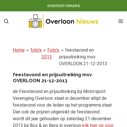
overloon nieuws
Ga
direct
naar
de
hoofdinhoud
Home
»
foto's
»
Foto's
»
feestavond en
2013
prijsuitreiking msv
OVERLOON 21-12-2013
feestavond en prijsuitreiking msv
OVERLOON 21-12-2013
de Feestavond en prijsuitreiking bij Motorsport
Vereniging Overloon staat in december altijd de
feestavond voor de leden op het programma.staat
Dan ook de prijzen uitgereikt de feestavond
wordt dit jaar gehouden op zaterdag 21 december
2013 bij Bos & en Berg in overloon
klik hier op voor