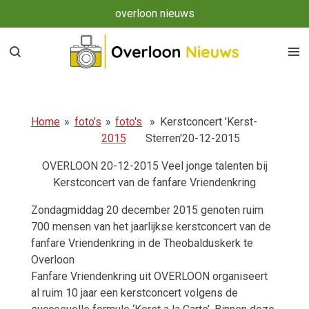
overloon nieuws
Ga
direct
naar
de
hoofdinhoud
Home
»
foto's
»
foto's
»
Kerstconcert 'Kerst-
2015
Sterren'20-12-2015
OVERLOON 20-12-2015 Veel jonge talenten bij
Kerstconcert van de fanfare Vriendenkring
Zondagmiddag 20 december 2015 genoten ruim
700 mensen van het jaarlijkse kerstconcert van de
fanfare Vriendenkring in de Theobalduskerk te
Overloon
Fanfare Vriendenkring uit OVERLOON organiseert
al ruim 10 jaar een kerstconcert volgens de