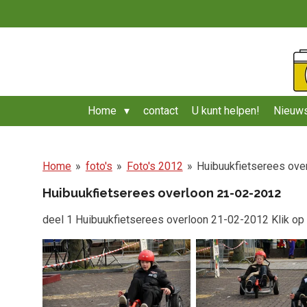
Ga
direct
naar
de
hoofdinhoud
Home
contact
U kunt helpen!
Nieuws
Home
»
foto's
»
Foto's 2012
»
Huibuukfietserees ove
Huibuukfietserees overloon 21-02-2012
deel 1 Huibuukfietserees overloon 21-02-2012 Klik op 