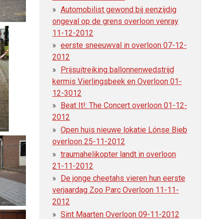
Automobilist gewond bij eenzijdig
ongeval op de grens overloon venray
11-12-2012
eerste sneeuwval in overloon 07-12-
2012
Prijsuitreiking ballonnenwedstrijd
kermis Vierlingsbeek en Overloon 01-
12-3012
Beat It!: The Concert overloon 01-12-
2012
Open huis nieuwe lokatie Lónse Bieb
overloon 25-11-2012
traumahelikopter landt in overloon
21-11-2012
De jonge cheetahs vieren hun eerste
verjaardag Zoo Parc Overloon 11-11-
2012
Sint Maarten Overloon 09-11-2012