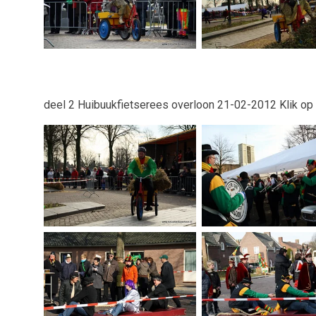
deel 2 Huibuukfietserees overloon 21-02-2012 Klik op 