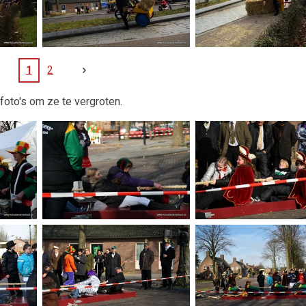
1
2
foto's om ze te vergroten.