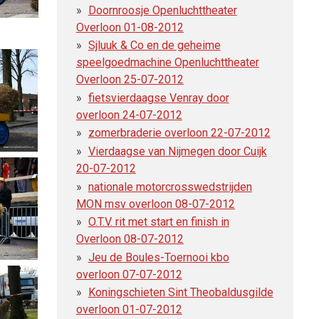
Doornroosje Openluchttheater
Overloon 01-08-2012
Sjluuk & Co en de geheime
speelgoedmachine Openluchttheater
Overloon 25-07-2012
fietsvierdaagse Venray door
overloon 24-07-2012
zomerbraderie overloon 22-07-2012
Vierdaagse van Nijmegen door Cuijk
20-07-2012
nationale motorcrosswedstrijden
MON msv overloon 08-07-2012
O.T.V. rit met start en finish in
Overloon 08-07-2012
Jeu de Boules-Toernooi kbo
overloon 07-07-2012
Koningschieten Sint Theobaldusgilde
overloon 01-07-2012