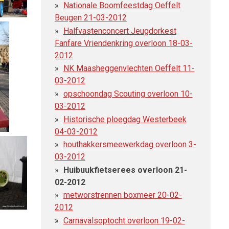
Nationale Boomfeestdag Oeffelt
Beugen 21-03-2012
Halfvastenconcert Jeugdorkest
Fanfare Vriendenkring overloon 18-03-
2012
NK Maasheggenvlechten Oeffelt 11-
03-2012
opschoondag Scouting overloon 10-
03-2012
Historische ploegdag Westerbeek
04-03-2012
houthakkersmeewerkdag overloon 3-
03-2012
Huibuukfietserees overloon 21-
02-2012
metworstrennen boxmeer 20-02-
2012
Carnavalsoptocht overloon 19-02-