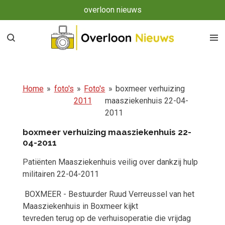
overloon nieuws
Ga
direct
naar
de
hoofdinhoud
Home
»
foto's
»
Foto's
»
boxmeer verhuizing
2011
maasziekenhuis 22-04-
2011
boxmeer verhuizing maasziekenhuis 22-
04-2011
Patiënten Maasziekenhuis veilig over dankzij hulp
militairen 22-04-2011
BOXMEER - Bestuurder Ruud Verreussel van het
Maasziekenhuis in Boxmeer kijkt
tevreden terug op de verhuisoperatie die vrijdag