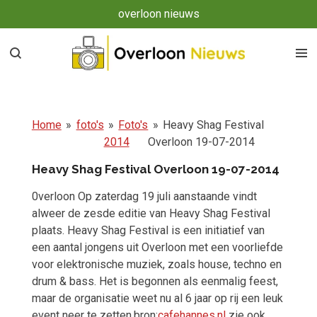
overloon nieuws
Ga
direct
naar
de
hoofdinhoud
Home
»
foto's
»
Foto's
»
Heavy Shag Festival
2014
Overloon 19-07-2014
Heavy Shag Festival Overloon 19-07-2014
0verloon Op zaterdag 19 juli aanstaande vindt
alweer de zesde editie van Heavy Shag Festival
plaats. Heavy Shag Festival is een initiatief van
een aantal jongens uit Overloon met een voorliefde
voor elektronische muziek, zoals house, techno en
drum & bass. Het is begonnen als eenmalig feest,
maar de organisatie weet nu al 6 jaar op rij een leuk
event neer te zetten.bron:
cafehannes.nl
zie ook