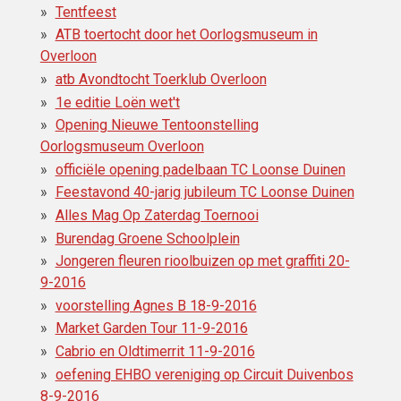
Tentfeest
ATB toertocht door het Oorlogsmuseum in
Overloon
atb Avondtocht Toerklub Overloon
1e editie Loën wet't
Opening Nieuwe Tentoonstelling
Oorlogsmuseum Overloon
officiële opening padelbaan TC Loonse Duinen
Feestavond 40-jarig jubileum TC Loonse Duinen
Alles Mag Op Zaterdag Toernooi
Burendag Groene Schoolplein
Jongeren fleuren rioolbuizen op met graffiti 20-
9-2016
voorstelling Agnes B 18-9-2016
Market Garden Tour 11-9-2016
Cabrio en Oldtimerrit 11-9-2016
oefening EHBO vereniging op Circuit Duivenbos
8-9-2016