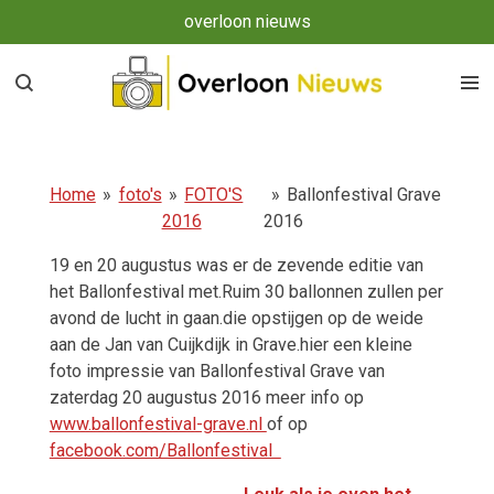
overloon nieuws
Ga
direct
naar
de
hoofdinhoud
Home
»
foto's
»
FOTO'S
»
Ballonfestival Grave
2016
2016
19 en 20 augustus was er de zevende editie van
het Ballonfestival met.Ruim 30 ballonnen zullen per
avond de lucht in gaan.die opstijgen op de weide
aan de Jan van Cuijkdijk in Grave.hier een kleine
foto impressie van Ballonfestival Grave van
zaterdag 20 augustus 2016 meer info op
www.ballonfestival-grave.nl
of op
facebook.com/Ballonfestival