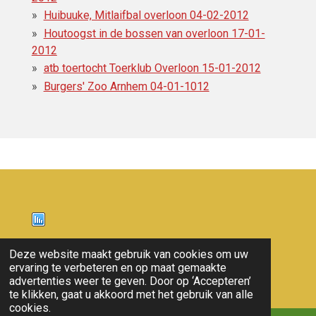
Huibuuke, Mitlaifbal overloon 04-02-2012
Houtoogst in de bossen van overloon 17-01-
2012
atb toertocht Toerklub Overloon 15-01-2012
Burgers' Zoo Arnhem 04-01-1012
Nieuws
Deze website maakt gebruik van cookies om uw
ervaring te verbeteren en op maat gemaakte
© 2011 - 2026 overloon nieuws
advertenties weer te geven. Door op ‘Accepteren’
te klikken, gaat u akkoord met het gebruik van alle
cookies.