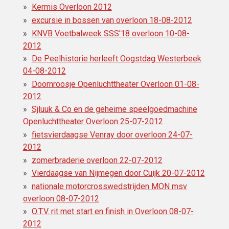
Kermis Overloon 2012
excursie in bossen van overloon 18-08-2012
KNVB Voetbalweek SSS'18 overloon 10-08-
2012
De Peelhistorie herleeft Oogstdag Westerbeek
04-08-2012
Doornroosje Openluchttheater Overloon 01-08-
2012
Sjluuk & Co en de geheime speelgoedmachine
Openluchttheater Overloon 25-07-2012
fietsvierdaagse Venray door overloon 24-07-
2012
zomerbraderie overloon 22-07-2012
Vierdaagse van Nijmegen door Cuijk 20-07-2012
nationale motorcrosswedstrijden MON msv
overloon 08-07-2012
O.T.V. rit met start en finish in Overloon 08-07-
2012