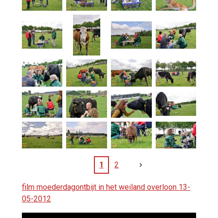
1
2
film moederdagontbijt in het weiland overloon 13-
05-2012