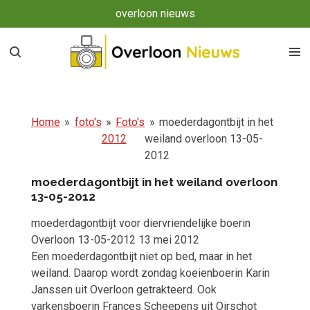
overloon nieuws
Ga
direct
naar
de
hoofdinhoud
Home
»
foto's
»
Foto's
»
moederdagontbijt in het
2012
weiland overloon 13-05-
2012
moederdagontbijt in het weiland overloon
13-05-2012
moederdagontbijt voor diervriendelijke boerin
Overloon 13-05-2012 13 mei 2012
Een moederdagontbijt niet op bed, maar in het
weiland. Daarop wordt zondag koeienboerin Karin
Janssen uit Overloon getrakteerd. Ook
varkensboerin Frances Scheepens uit Oirschot