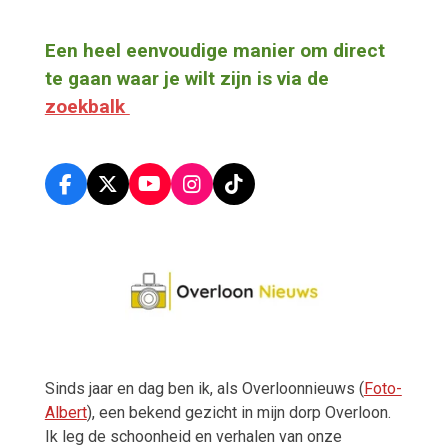
Een heel eenvoudige manier om direct
te gaan waar je wilt zijn is via de
zoekbalk
F
X
Y
I
T
a
o
n
i
c
u
s
k
e
T
t
T
b
u
a
o
o
b
g
k
o
e
r
k
a
m
Sinds jaar en dag ben ik, als Overloonnieuws (
Foto-
Albert
), een bekend gezicht in mijn dorp Overloon.
Ik leg de schoonheid en verhalen van onze