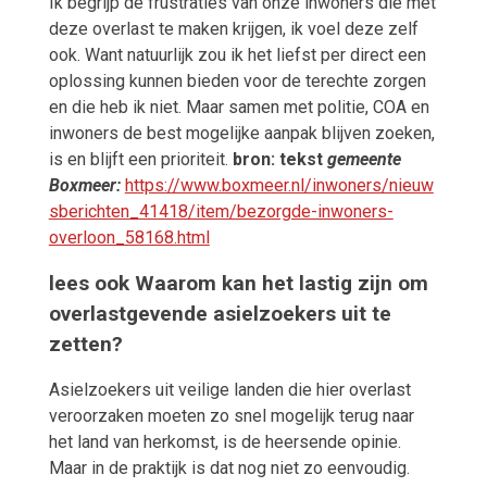
Ik begrijp de frustraties van onze inwoners die met
deze overlast te maken krijgen, ik voel deze zelf
ook. Want natuurlijk zou ik het liefst per direct een
oplossing kunnen bieden voor de terechte zorgen
en die heb ik niet. Maar samen met politie, COA en
inwoners de best mogelijke aanpak blijven zoeken,
is en blijft een prioriteit.
bron: tekst
gemeente
Boxmeer:
https://www.boxmeer.nl/inwoners/nieuw
sberichten_41418/item/bezorgde-inwoners-
overloon_58168.html
lees ook Waarom kan het lastig zijn om
overlastgevende asielzoekers uit te
zetten?
Asielzoekers uit veilige landen die hier overlast
veroorzaken moeten zo snel mogelijk terug naar
het land van herkomst, is de heersende opinie.
Maar in de praktijk is dat nog niet zo eenvoudig.