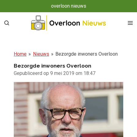
overloon nieuws
Ga
direct
naar
de
hoofdinhoud
Home
»
Nieuws
»
Bezorgde inwoners Overloon
Bezorgde inwoners Overloon
Gepubliceerd op 9 mei 2019 om 18:47