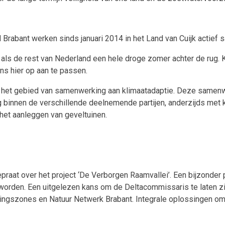
abant werken sinds januari 2014 in het Land van Cuijk actief s
ls de rest van Nederland een hele droge zomer achter de rug. Kl
ns hier op aan te passen.
 het gebied van samenwerking aan klimaatadaptie. Deze samenwerk
 binnen de verschillende deelnemende partijen, anderzijds met
 het aanleggen van geveltuinen.
aat over het project ‘De Verborgen Raamvallei’. Een bijzonder pr
 worden. Een uitgelezen kans om de Deltacommissaris te laten zie
ingszones en Natuur Netwerk Brabant. Integrale oplossingen om 