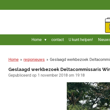
Ga
direct
naar
de
hoofdinhoud
Home
contact
U kunt helpen!
Nieuws
Home
»
regionieuws
»
Geslaagd werkbezoek Deltacommiss
Geslaagd werkbezoek Deltacommissaris Wim 
Gepubliceerd op 1 november 2018 om 19:18