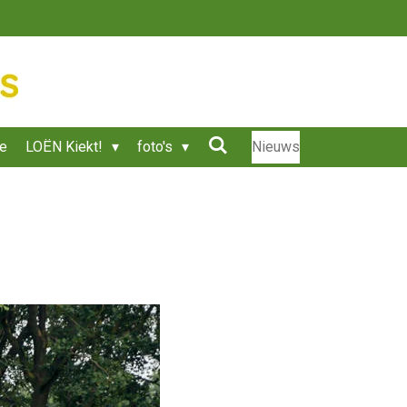
ie
LOËN Kiekt!
foto's
Nieuws