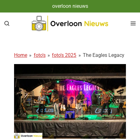
overloon nieuws
Ga
direct
naar
de
hoofdinhoud
Home
»
foto's
»
foto's 2025
»
The Eagles Legacy