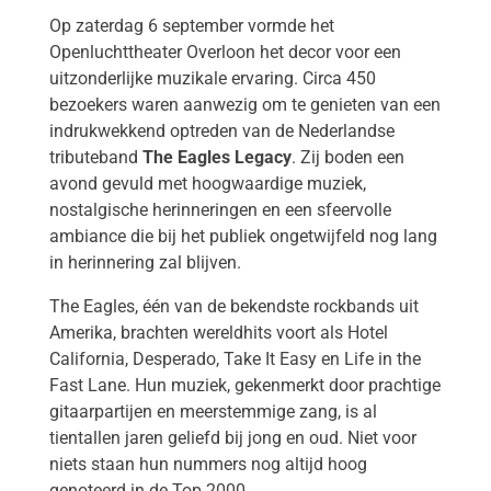
Op zaterdag 6 september vormde het
Openluchttheater Overloon het decor voor een
uitzonderlijke muzikale ervaring.
Circa 450
bezoekers
waren aanwezig om te genieten van een
indrukwekkend optreden van
de Nederlandse
tributeband
The Eagles Legacy
. Zij boden een
avond gevuld met hoogwaardige muziek,
nostalgische herinneringen en een sfeervolle
ambiance die bij het publiek ongetwijfeld nog lang
in herinnering zal blijven.
The Eagles, één van de bekendste rockbands uit
Amerika, brachten wereldhits voort als Hotel
California, Desperado, Take It Easy en Life in the
Fast Lane. Hun muziek, gekenmerkt door prachtige
gitaarpartijen en meerstemmige zang, is al
tientallen jaren geliefd bij jong en oud. Niet voor
niets staan hun nummers nog altijd hoog
genoteerd in de Top 2000.