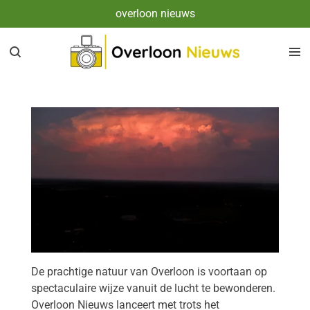
overloon nieuws
Ga
direct
naar
de
hoofdinhoud
De prachtige natuur van Overloon is voortaan op
spectaculaire wijze vanuit de lucht te bewonderen.
Overloon Nieuws lanceert met trots het