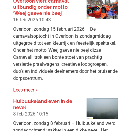
Overloon viert carnaval
uitbundig onder motto
‘Weej gaeve nie beej’
16 feb 2026
10:43
Overloon, zondag 15 februari 2026 – De
carnavalsoptocht in Overloon is zondagmiddag
uitgegroeid tot een kleurrijk en feestelijk spektakel.
Onder het motto ‘Weej gaeve nie beej dizze
Carneval!’ trok een bonte stoet van prachtig
versierde praalwagens, creatieve loopgroepen,
duo’s en individuele deelnemers door het bruisende
dorpscentrum.
Lees meer »
Huibuukeland even in de
nevel
8 feb 2026
10:15
Overloon, zondag 8 februari – Huibuukeland werd
zondagochtend wakker in een dikke nevel. Het