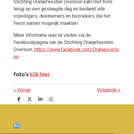
Stichting Oranjefeesten Overloon kijkt met trots
terug op een geslaagde dag en bedankt alle
vrijwilligers, deelnemers en bezoekers die het
feest samen mogelijk maakten.
Meer informatie was te vinden via de
Facebookpagina van de Stichting Oranjefeesten
Overloon.
https://www.facebook.com/Oranjeoverlo
on
foto's
klik hier
«
Vorige
Volgende
»
D
D
S
D
e
e
h
e
l
e
a
l
e
l
r
e
n
e
n