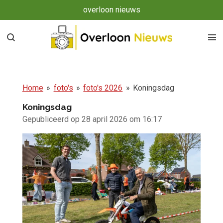
overloon nieuws
Ga
direct
naar
de
hoofdinhoud
Home
»
foto's
»
foto's 2026
»
Koningsdag
Koningsdag
Gepubliceerd op 28 april 2026 om 16:17