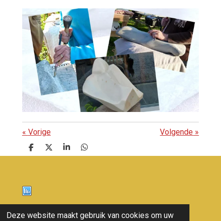
«
Vorige
Volgende
»
D
D
S
D
e
e
h
e
l
e
a
l
e
l
r
e
n
e
n
Nieuws
Deze website maakt gebruik van cookies om uw