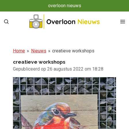
overloon nieuws
Ga
direct
naar
de
hoofdinhoud
Home
»
Nieuws
»
creatieve workshops
creatieve workshops
Gepubliceerd op 26 augustus 2022 om 18:28