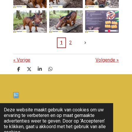
1
2
«
Vorige
Volgende
»
D
D
S
D
e
e
h
e
l
e
a
l
e
l
r
e
n
e
n
Nieuws
Deze website maakt gebruik van cookies om uw
ervaring te verbeteren en op maat gemaakte
© 2011 - 2026 overloon nieuws
advertenties weer te geven. Door op ‘Accepteren’
te klikken, gaat u akkoord met het gebruik van alle