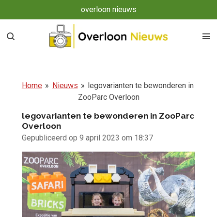
overloon nieuws
Ga
direct
naar
de
hoofdinhoud
Home
»
Nieuws
»
legovarianten te bewonderen in
ZooParc Overloon
legovarianten te bewonderen in ZooParc
Overloon
Gepubliceerd op 9 april 2023 om 18:37