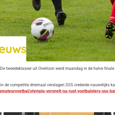
De tweedeklasser uit Overloon werd maandag in de halve finale 
 in de competitie driemaal verslagen.
SSS creëerde nauwelijks ka
amateurvoetbal/olympia-versnelt-na-rust-voetbalsters-sss-lop