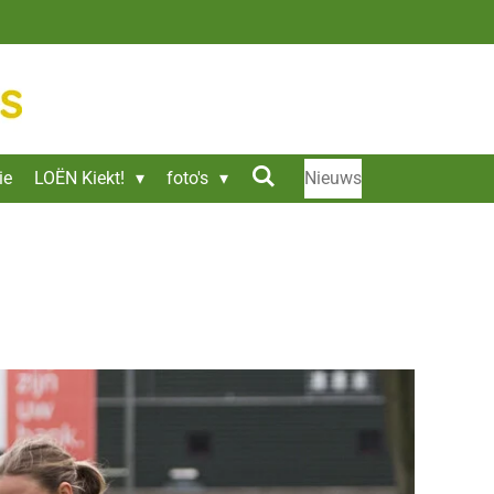
ie
LOËN Kiekt!
foto's
Nieuws