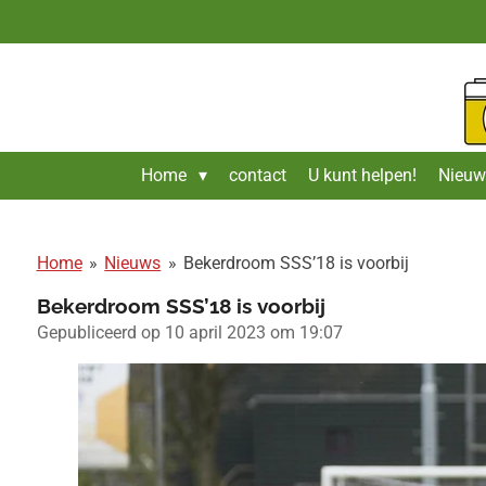
Ga
direct
naar
de
hoofdinhoud
Home
contact
U kunt helpen!
Nieuw
Home
»
Nieuws
»
Bekerdroom SSS’18 is voorbij
Bekerdroom SSS’18 is voorbij
Gepubliceerd op 10 april 2023 om 19:07