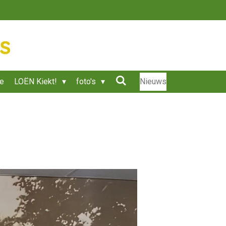
ie
LOËN Kiekt!
foto's
Nieuws