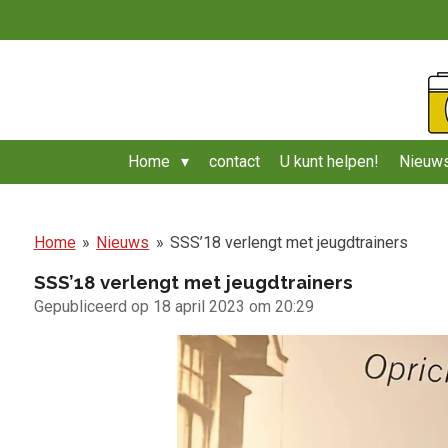
Ga
direct
naar
de
hoofdinhoud
Home
contact
U kunt helpen!
Nieuws
Home
»
Nieuws
»
SSS’18 verlengt met jeugdtrainers
SSS’18 verlengt met jeugdtrainers
Gepubliceerd op 18 april 2023 om 20:29