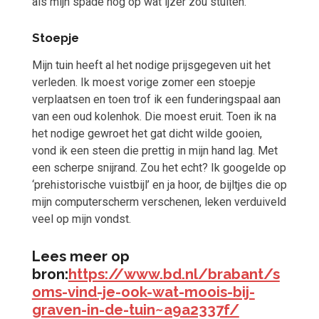
als mijn spade nog op wat ijzer zou stuiten.
Stoepje
Mijn tuin heeft al het nodige prijsgegeven uit het
verleden. Ik moest vorige zomer een stoepje
verplaatsen en toen trof ik een funderingspaal aan
van een oud kolenhok. Die moest eruit. Toen ik na
het nodige gewroet het gat dicht wilde gooien,
vond ik een steen die prettig in mijn hand lag. Met
een scherpe snijrand. Zou het echt? Ik googelde op
‘prehistorische vuistbijl’ en ja hoor, de bijltjes die op
mijn computerscherm verschenen, leken verduiveld
veel op mijn vondst.
Lees meer op
bron:
https://www.bd.nl/brabant/s
oms-vind-je-ook-wat-moois-bij-
graven-in-de-tuin~a9a2337f/