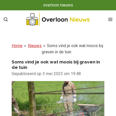
overloon nieuws
Ga
direct
naar
de
hoofdinhoud
Home
»
Nieuws
»
Soms vind je ook wat moois bij
graven in de tuin
Soms vind je ook wat moois bij graven in
de tuin
Gepubliceerd op 3 mei 2023 om 19:48