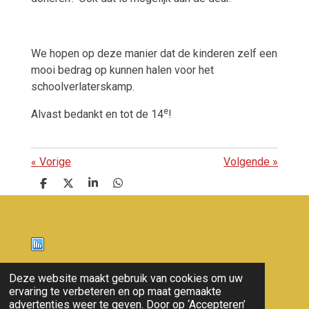
We hopen op deze manier dat de kinderen zelf een
mooi bedrag op kunnen halen voor het
schoolverlaterskamp.
e
Alvast bedankt en tot de 14
!
«
Vorige
Volgende
»
D
D
S
D
e
e
h
e
l
e
a
l
e
l
r
e
n
e
n
Nieuws
Deze website maakt gebruik van cookies om uw
ervaring te verbeteren en op maat gemaakte
© 2011 - 2026 overloon nieuws
advertenties weer te geven. Door op ‘Accepteren’