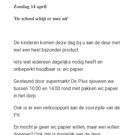
𝐙𝐨𝐧𝐝𝐚𝐠
𝟏𝟒
𝐚𝐩𝐫𝐢𝐥
‘
𝐃𝐞
𝐬𝐜𝐡𝐨𝐨𝐥
𝐬𝐜𝐡𝐢𝐣𝐭
𝐞𝐫
𝐦𝐞𝐞
𝐮𝐢𝐭
'
De kinderen komen deze dag bij u aan de deur met
wel een heel bijzonder product.
Iets wat iedereen dagelijks nodig heeft en
onbeperkt houdbaar is: wc papier.
Gesteund door supermarkt De Plus sjouwen we
tussen 10:00 en 14:00 rond met pakken wc papier
in het dorp.
Ook is er een verkooppunt aan de voorzijde van de
Pit.
En mocht je geen wc papier willen, maar wel willen
doneren? Ook dat is mogelijk aan de deur.